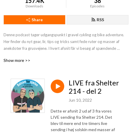
157.4K
38
Downloads
Episodes
Share
RSS
Denne podcast tager udgangspunkt i gravel cykling og bike adventure. 
Her finder du nyt gear, lir, tips og tricks samt fede ruter og masser af 
anekdoter fra grusvejene. I hvert afsnit får vi besøg af spændende 
gæster, der på den ene eller anden måde har snuden godt nede i gruset 
Show more >>
og fingeren på pulsen.
LIVE fra Shelter
214 - del 2
Jun 10, 2022
Dette er afsnit 2 ud af 3 fra vores
LIVE sending fra Shelter 214. Det
blev til mere end tre timers live
sending i høj solskin med masser af