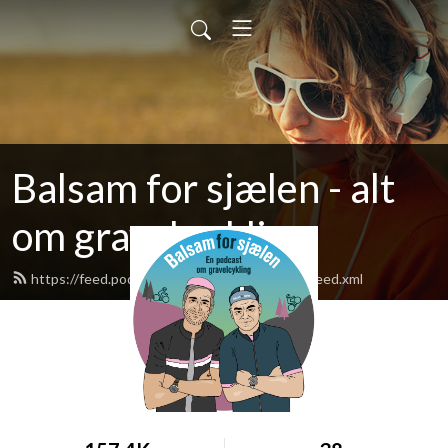
Balsam for sjælen - alt
om gravel cykling
https://feed.podbean.com/balsamforsjaelen/feed.xml