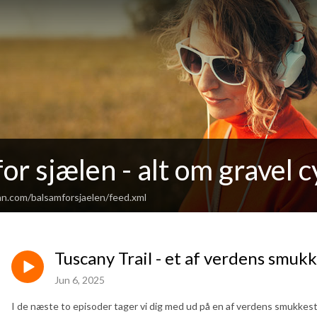
or sjælen - alt om gravel c
an.com/balsamforsjaelen/feed.xml
Tuscany Trail - et af verdens smukk
Jun 6, 2025
I de næste to episoder tager vi dig med ud på en af verdens smukkeste 