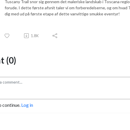
Tuscany Trail snor sig gennem det maleriske landskab i Toscana reg
forude. I dette første afsnit taler vi om forberedelserne, og om hvad T
dig med ud på første etape af dette vanvittige smukke eventyr!
1.8K
 (0)
o continue.
Log in